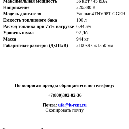
Максимальная мощность
36 кВт / 45 кВА
Напряжение
220/380 В
Модель двигателя
Yanmar
4TNV98T GGEH
Емкость топливного бака
100 л
Расход топлива при 75% нагрузке
6,94
л/ч
Уровень шума
92 Дб
Масса
944 кг
Габаритные размеры (ДхШхВ)
2100х975х1350
мм
По вопросам аренды обращайтесь по телефону:
+7(800)302-82-36
Почта:
ufa@lt-rent.ru
Скопировать почту