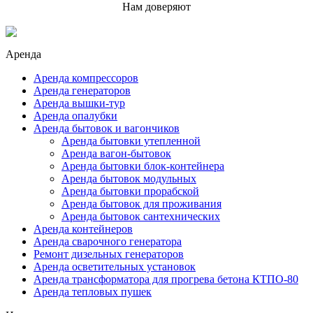
Нам доверяют
Аренда
Аренда компрессоров
Аренда генераторов
Аренда вышки-тур
Аренда опалубки
Аренда бытовок и вагончиков
Аренда бытовки утепленной
Аренда вагон-бытовок
Аренда бытовки блок-контейнера
Аренда бытовок модульных
Аренда бытовки прорабской
Аренда бытовок для проживания
Аренда бытовок сантехнических
Аренда контейнеров
Аренда сварочного генератора
Ремонт дизельных генераторов
Аренда осветительных установок
Аренда трансформатора для прогрева бетона КТПО-80
Аренда тепловых пушек