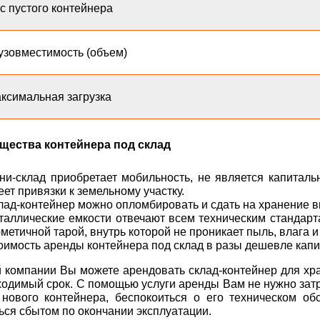
с пустого контейнера
узовместимость (объем)
ксимальная загрузка
щества контейнера под склад
ни-склад приобретает мобильность, не является капиталь
еет привязки к земельному участку.
лад-контейнер можно опломбировать и сдать на хранение вм
таллические емкости отвечают всем техническим стандарт
рметичной тарой, внутрь которой не проникает пыль, влага 
оимость аренды контейнера под склад в разы дешевле капи
 компании Вы можете арендовать склад-контейнер для х
ходимый срок. С помощью услуги аренды Вам не нужно зат
 нового контейнера, беспокоиться о его техническом об
ься сбытом по окончании эксплуатации.