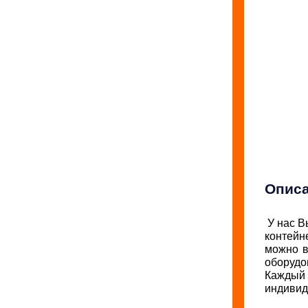
Опис
У нас В
контейн
можно в
оборудо
Каждый 
индивид