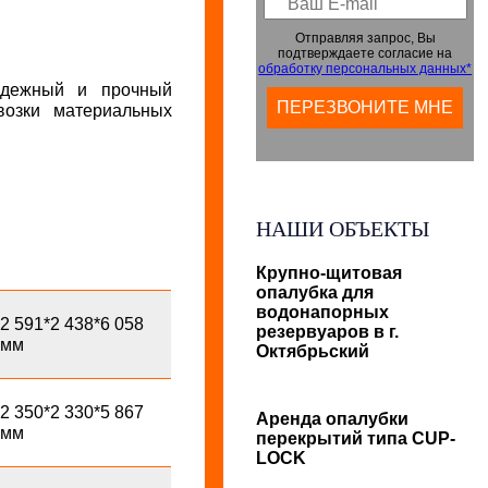
Отправляя запрос, Вы
подтверждаете согласие на
обработку персональных данных*
адежный и прочный
возки материальных
НАШИ ОБЪЕКТЫ
Крупно-щитовая
опалубка для
водонапорных
2 591*2 438*6 058
резервуаров в г.
мм
Октябрьский
2 350*2 330*5 867
Аренда опалубки
мм
перекрытий типа CUP-
LOCK