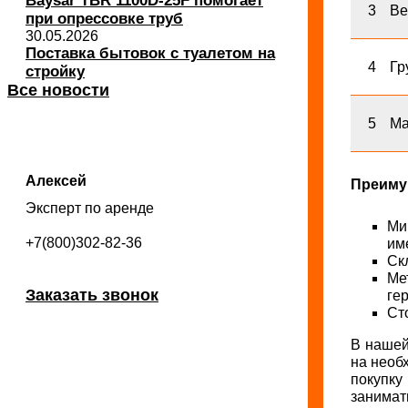
Baysar TBR 1100D-25F помогает
3
Ве
при опрессовке труб
30.05.2026
Поставка бытовок с туалетом на
4
Гр
стройку
Все новости
5
Ма
Алексей
Преиму
Эксперт по аренде
Ми
+7(800)302-82-36
им
Ск
Ме
Заказать звонок
ге
Ст
В нашей
на необ
покупку
занимат