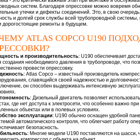
вка - это критически важный этап при монтаже и обслужив
оводных систем. Благодаря опрессовке можно вовремя об
тельные утечки и дефекты соединений. Это, в свою очередь
ность и долгий срок службы всей трубопроводной системы
и дорогостоящие ремонты в будущем.
ЧЕМУ ATLAS COPCO U190 ПОДХО
РЕССОВКИ?
щность и производительность
: U190 обеспечивает дос
я создания необходимого давления в трубопроводе, что поз
чественно провести опрессовку.
дежность
: Atlas Copco – известный производитель компре
орудования, славящийся своей надежностью и долговечнос
ключение, он способен выдерживать интенсивную эксплуат
ловиях.
тономность
: Дизельный двигатель позволяет использоват
стах, где нет доступа к электросети, что особенно важно при
аленных объектах или в полевых условиях.
обство эксплуатации
: U190 обычно оснащен удобной пан
стемой автоматического контроля, что облегчает работу опе
еспечивает безопасность.
бильность
: Многие модели U190 поставляются на шасси, ч
ревозить компрессор с объекта на объект.