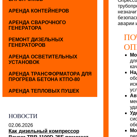
Опрессо
трубопр
АРЕНДА КОНТЕЙНЕРОВ
незначи
безопас
АРЕНДА СВАРОЧНОГО
аварии 
ГЕНЕРАТОРА
ПО
РЕМОНТ ДИЗЕЛЬНЫХ
ОП
ГЕНЕРАТОРОВ
Мо
АРЕНДА ОСВЕТИТЕЛЬНЫХ
дл
УСТАНОВОК
ка
На
АРЕНДА ТРАНСФОРМАТОРА ДЛЯ
об
ПРОГРЕВА БЕТОНА КТПО-80
ис
ус
АРЕНДА ТЕПЛОВЫХ ПУШЕК
Ав
ме
уд
Уд
НОВОСТИ
си
об
02.06.2026
Мо
Как дизельный компрессор
пе