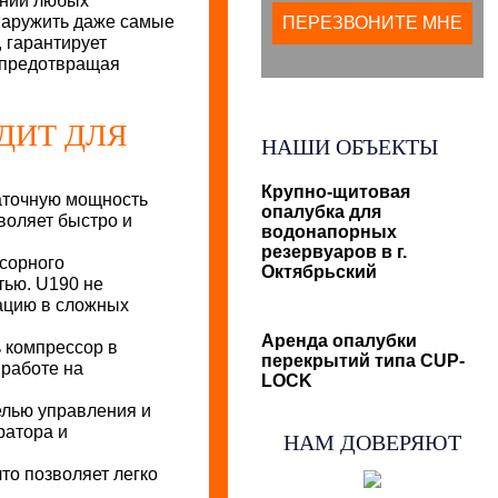
ании любых
наружить даже самые
, гарантирует
, предотвращая
ДИТ ДЛЯ
НАШИ ОБЪЕКТЫ
Крупно-щитовая
таточную мощность
опалубка для
воляет быстро и
водонапорных
резервуаров в г.
ссорного
Октябрьский
тью. U190 не
ацию в сложных
Аренда опалубки
ь компрессор в
перекрытий типа CUP-
 работе на
LOCK
елью управления и
ратора и
НАМ ДОВЕРЯЮТ
то позволяет легко