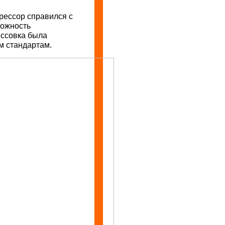
рессор справился с
можность
ессовка была
м стандартам.