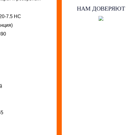
НАМ ДОВЕРЯЮТ
0-7.5 HC
нция)
390
й
55