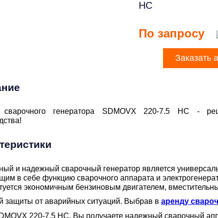
HC
По запросу
Заказать 
ание
 сварочного генератора SDMOVX 220-7.5 HC - ре
дства!
теристики
ный и надежный сварочный генератор является универса
щим в себе функцию сварочного аппарата и электрогенерат
туется экономичным бензиновым двигателем, вместительн
й защиты от аварийных ситуаций. Выбрав в
аренду сваро
DMOVX 220-7.5 HC, Вы получаете надежный сварочный апп