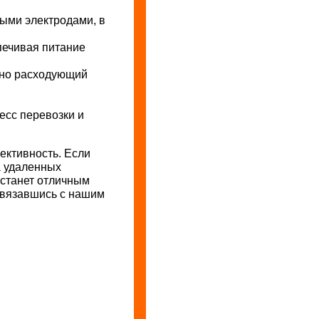
ными электродами, в
печивая питание
чно расходующий
цесс перевозки и
ективность. Если
а удаленных
 станет отличным
 связавшись с нашим