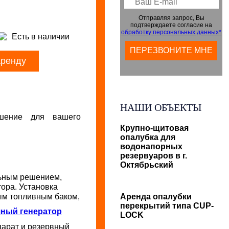
Отправляя запрос, Вы
подтверждаете согласие на
обработку персональных данных*
Есть в наличии
аренду
НАШИ ОБЪЕКТЫ
шение для вашего
Крупно-щитовая
опалубка для
водонапорных
резервуаров в г.
Октябрьский
льным решением,
ора. Установка
ым топливным баком,
Аренда опалубки
перекрытий типа CUP-
чный генератор
LOCK
арат и резервный