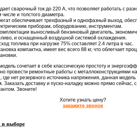
дает сварочный ток до 220 А, что позволяет работать с раз
м числе и толстого диаметра.
регат обеспечивает трехфазный и однофазный выход, обес
ектрическим приборам, оборудованию, инструментам.
комплектации выносливый бензиновый двигатель, экономи
пливо, и оснащенный воздушной системой охлаждения.
сход топлива при нагрузке 75% составляет 2.4 литра в час.
ановка компактна, имеет вес всего 88 кг, что облегчает про
тановки.
модель сочетает в себе классическую простоту и энергоэфф
но провести ремонтные работы с металлоконструкциями н
х, где нет резервного источника напряжения, данная модель
. Заказать доставку и пуско-наладку можно прямо сейчас,
тантом. Звоните!
Хотите узнать цену?
закажите звонок
 в выборе