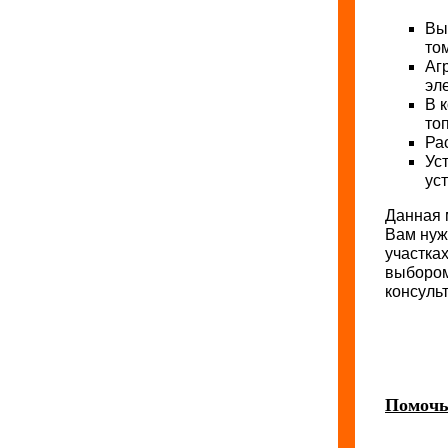
Вы
то
Аг
эл
В 
то
Ра
Уст
ус
Данная 
Вам нуж
участка
выбором
консуль
Помочь