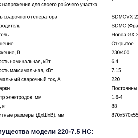
к напряжения для своего рабочего участка.
ь сварочного генератора
SDMOVX 22
водитель
SDMO (Фра
тель
Honda GX 
нение
Открытое
жение, В
230/400
ость
номинальная, кВт
6.4
сть максимальная, кВт
7.15
мальный сварочный ток, А
220
арки
Постоянны
тр электродов, мм
1.6-4
 кг
88
итные размеры (ДхШхВ), мм
870x570x5
ущества модели 220-7.5 HC: