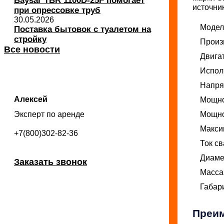
Baysar TBR 1100D-25F помогает
источни
при опрессовке труб
30.05.2026
Модел
Поставка бытовок с туалетом на
стройку
Произ
Все новости
Двига
Испол
Напря
Алексей
Мощн
Мощно
Эксперт по аренде
Макси
+7(800)302-82-36
Ток св
Диаме
Заказать звонок
Масса,
Габар
Преим