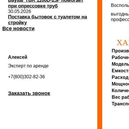
Baysar TBR 1100D-25F помогает
Восполь
при опрессовке труб
30.05.2026
выгодны
Поставка бытовок с туалетом на
професс
стройку
Все новости
ХА
Произв
Алексей
Рабоче
Модель
Эксперт по аренде
Емкост
+7(800)302-82-36
Расход
Мощно
Количе
Заказать звонок
Вес ра
Трансп