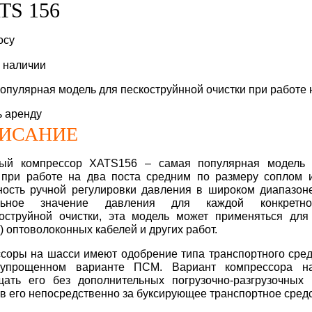
TS 156
осу
в наличии
опулярная модель для пескоструйнной очистки при работе 
ь аренду
ИСАНИЕ
ный компрессор XATS156 – самая популярная модель 
 при работе на два поста средним по размеру соплом 
ость ручной регулировки давления в широком диапазон
льное значение давления для каждой конкретн
оструйной очистки, эта модель может применяться для
) оптоволоконных кабелей и других работ.
соры на шасси имеют одобрение типа транспортного сре
упрощенном варианте ПСМ. Вариант компрессора на
ать его без дополнительных погрузочно-разгрузочных 
в его непосредственно за буксирующее транспортное средс