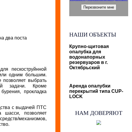
НАШИ ОБЪЕКТЫ
на два поста
Крупно-щитовая
опалубка для
водонапорных
резервуаров в г.
Октябрьский
для пескоструйнной
или одним большим.
е позволяет выбрать
ой задачи. Кроме
Аренда опалубки
перекрытий типа CUP-
 бурения, прокладка
LOCK
дства с выдачей ПТС
НАМ ДОВЕРЯЮТ
 шасси, позволяет
средств/механизмов,
тво.