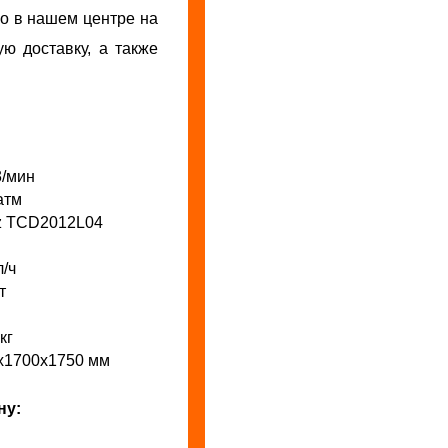
 в нашем центре на
ю доставку, а также
3/мин
атм
z TCD2012L04
л
л/ч
т
кг
х1700х1750 мм
ну: