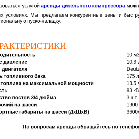
зоваться услугой
аренды дизельного компрессора
можно
х условиях. Мы предлагаем конкурентные цены и быстру
иональную пуско-наладку.
РАКТЕРИСТИКИ
одительность
10 м
е давление
10.3 
 двигателя
Deut
ь топливного бака
175 
 топлива на максимальной мощности
13.5 
сть
83 кВ
ство постов 3/4 дюйма
3 шт
бочий на шасси
1900 
ортные габариты на шасси (ДхШхВ)
3600
По вопросам аренды обращайтесь по телефо