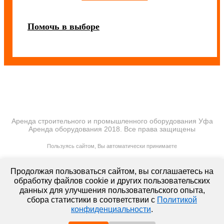
Помочь в выборе
Аренда строительного и промышленного оборудования Уфа
Аренда оборудования 2018. Все права защищены
ПОЛИТИКА КОНФИДЕНЦИАЛЬНОСТИ
Пользуясь сайтом, Вы автоматически принимаете
ПРАВИЛА ПЕРЕДАЧИ И ОБРАБОТКИ ПЕРСОНАЛЬНЫХ ДАННЫХ
lt-rent.ru
Продолжая пользоваться сайтом, вы соглашаетесь на
Аренда оборудования
обработку файлов cookie и других пользовательских
данных для улучшения пользовательского опыта,
сбора статистики в соответствии с
Политикой
конфиденциальности
.